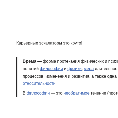
Карьерные эскалаторы это круто!
Время
— форма протекания физических и псих
понятий
философии
и
физики
,
мера
длительност
процессов, изменения и развития
, а также одн
относительности
.
В
философии
— это
необратимое
течение (про